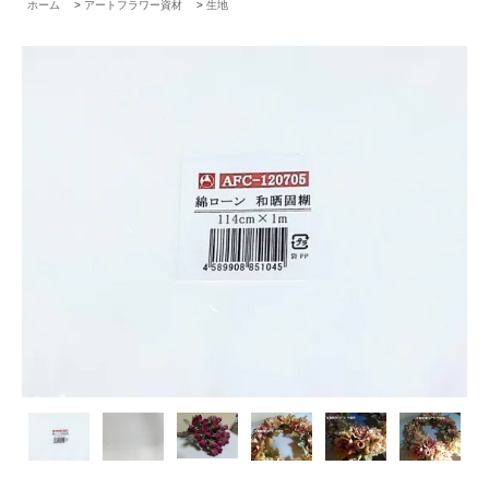
ホーム
>
アートフラワー資材
>
生地