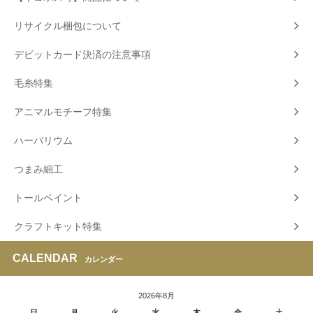
リサイクル梱包について
デビットカード決済の注意事項
毛糸特集
アニマルモチーフ特集
ハーバリウム
つまみ細工
トールペイント
クラフトキット特集
CALENDAR
カレンダー
2026年8月
日
月
火
水
木
金
土