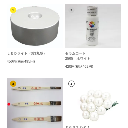
1
2
ＬＥＤライト（3灯丸型）
セラムコート
2505 ホワイト
450円(税込495円)
420円(税込462円)
3
4
Ｅ６３３７-０１