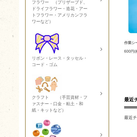
フラワー （プリザーブド、
ドライフラワー・造花・アー
トフラワー・アメリカンフラ
ワーなど）
作業シ
600円(
リボン・レース・タッセル・
コード・ゴム
クラフト （手芸資材・フ
最近
ァスナー・口金・粘土・和
紙・キットなど）
最近チ