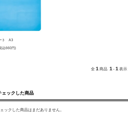
ート A3
税込660円)
1
1
1
全
商品
-
表示
チェックした商品
ェックした商品はまだありません。