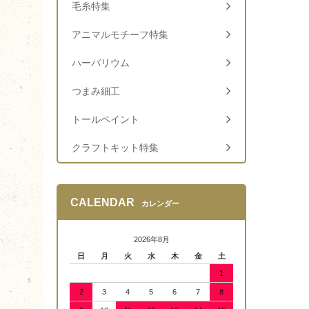
毛糸特集
アニマルモチーフ特集
ハーバリウム
つまみ細工
トールペイント
クラフトキット特集
CALENDAR
カレンダー
2026年8月
日
月
火
水
木
金
土
1
2
3
4
5
6
7
8