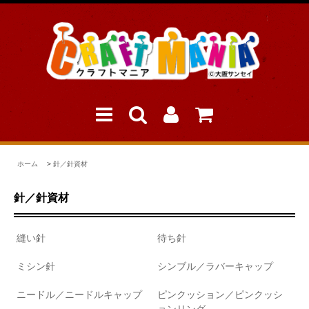
ホーム
>
針／針資材
針／針資材
縫い針
待ち針
ミシン針
シンブル／ラバーキャップ
ニードル／ニードルキャップ
ピンクッション／ピンクッシ