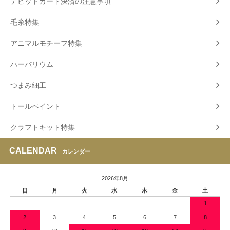
デビットカード決済の注意事項
毛糸特集
アニマルモチーフ特集
ハーバリウム
つまみ細工
トールペイント
クラフトキット特集
CALENDAR
カレンダー
2026年8月
日
月
火
水
木
金
土
1
2
3
4
5
6
7
8