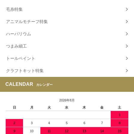
毛糸特集
アニマルモチーフ特集
ハーバリウム
つまみ細工
トールペイント
クラフトキット特集
CALENDAR
カレンダー
2026年8月
日
月
火
水
木
金
土
1
2
3
4
5
6
7
8
9
10
11
12
13
14
15