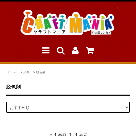
ホーム
>
染料
>
脱色剤
脱色剤
1
1
1
全
商品
-
表示