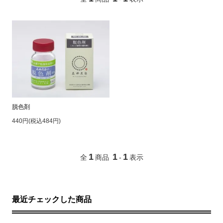
脱色剤
440円(税込484円)
1
1
1
全
商品
-
表示
最近チェックした商品