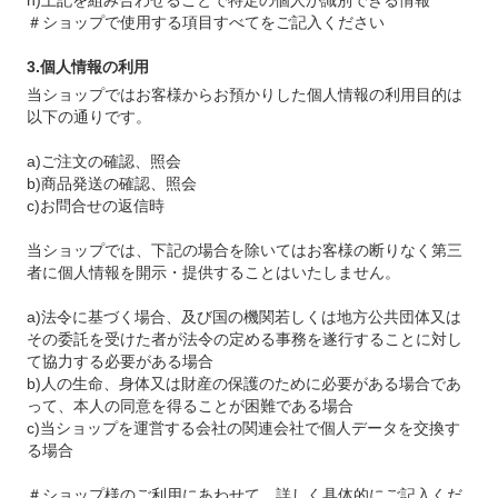
h)上記を組み合わせることで特定の個人が識別できる情報
＃ショップで使用する項目すべてをご記入ください
3.個人情報の利用
当ショップではお客様からお預かりした個人情報の利用目的は
以下の通りです。
a)ご注文の確認、照会
b)商品発送の確認、照会
c)お問合せの返信時
当ショップでは、下記の場合を除いてはお客様の断りなく第三
者に個人情報を開示・提供することはいたしません。
a)法令に基づく場合、及び国の機関若しくは地方公共団体又は
その委託を受けた者が法令の定める事務を遂行することに対し
て協力する必要がある場合
b)人の生命、身体又は財産の保護のために必要がある場合であ
って、本人の同意を得ることが困難である場合
c)当ショップを運営する会社の関連会社で個人データを交換す
る場合
＃ショップ様のご利用にあわせて、詳しく具体的にご記入くだ