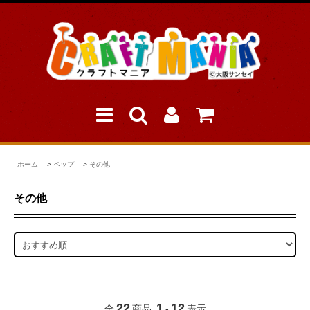
ホーム
>
ペップ
>
その他
その他
22
1
12
全
商品
-
表示