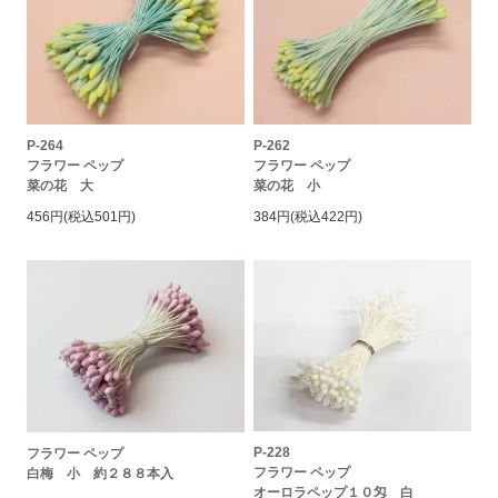
P-264
P-262
フラワー ペップ
フラワー ペップ
菜の花 大
菜の花 小
456円(税込501円)
384円(税込422円)
P-228
フラワー ペップ
フラワー ペップ
白梅 小 約２８８本入
オーロラペップ１０匁 白