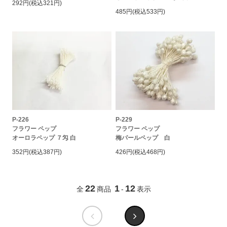
292円(税込321円)
485円(税込533円)
P-226
P-229
フラワー ペップ
フラワー ペップ
オーロラペップ ７匁 白
梅パールペップ 白
352円(税込387円)
426円(税込468円)
22
1
12
全
商品
-
表示