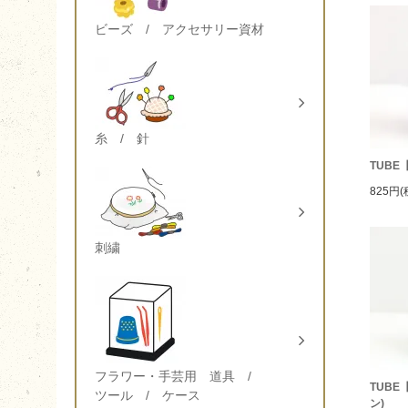
ビーズ / アクセサリー資材
糸 / 針
TUBE
825円(
刺繍
フラワー・手芸用 道具 /
TUB
ツール / ケース
ン)