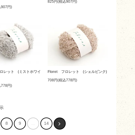
825円(税込907円)
907円)
t フロレット (ミストホワイ
Floret フロレット (シェルピンク)
708円(税込778円)
778円)
示
8
9
...
14