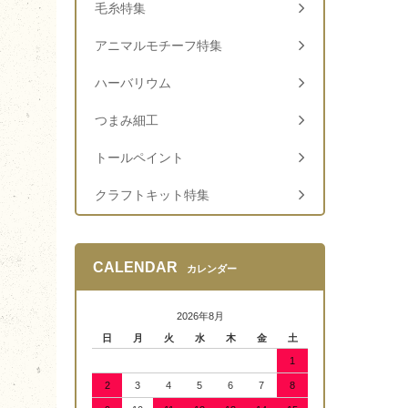
毛糸特集
アニマルモチーフ特集
ハーバリウム
つまみ細工
トールペイント
クラフトキット特集
CALENDAR
カレンダー
2026年8月
日
月
火
水
木
金
土
1
2
3
4
5
6
7
8