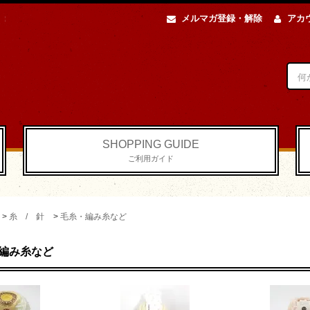
メルマガ登録・解除
アカ
SHOPPING GUIDE
ご利用ガイド
>
糸 / 針
>
毛糸・編み糸など
編み糸など