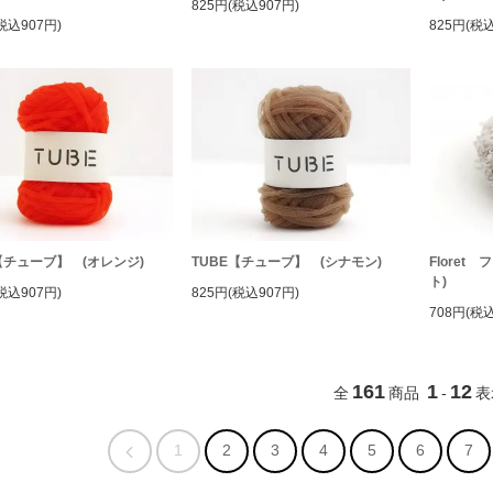
825円(税込907円)
税込907円)
825円(税込
【チューブ】 (オレンジ)
TUBE【チューブ】 (シナモン)
Flore
ト)
税込907円)
825円(税込907円)
708円(税込
161
1
12
全
商品
-
表
1
2
3
4
5
6
7